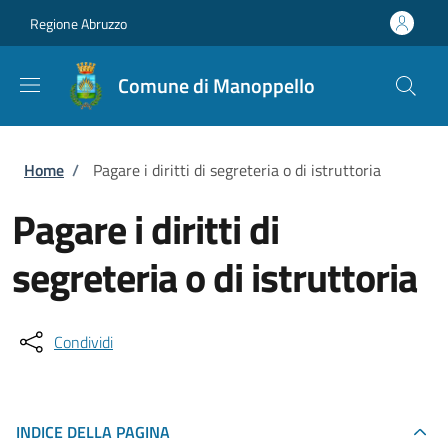
Salta al contenuto principale
Skip to footer content
Regione Abruzzo
Comune di Manoppello
Briciole di pane
Home
/
Pagare i diritti di segreteria o di istruttoria
Pagare i diritti di
segreteria o di istruttoria
Condividi
INDICE DELLA PAGINA