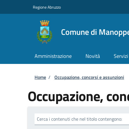
Salta al contenuto principale
Skip to footer content
Regione Abruzzo
Comune di Manoppe
Amministrazione
Novità
Servizi
Briciole di pane
Home
/
Occupazione, concorsi e assunzioni
Occupazione, conc
Cerca i contenuti che nel titolo contengono: