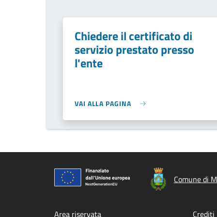
Chiedere il certificato di
servizio prestato presso
l'ente
VAI ALLA PAGINA
Comune di M
Area riservata
Crediti