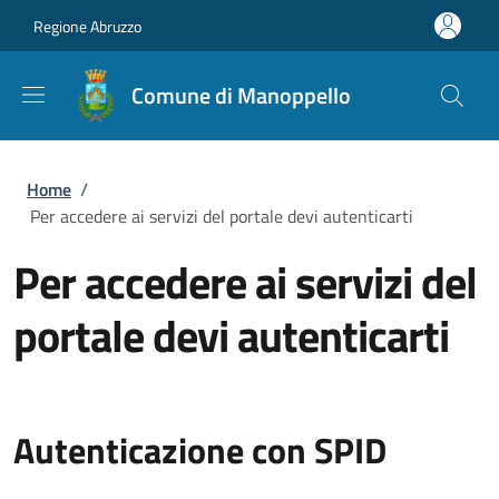
Salta al contenuto principale
Skip to footer content
Regione Abruzzo
Comune di Manoppello
Briciole di pane
Home
/
Per accedere ai servizi del portale devi autenticarti
Per accedere ai servizi del
portale devi autenticarti
Autenticazione con SPID