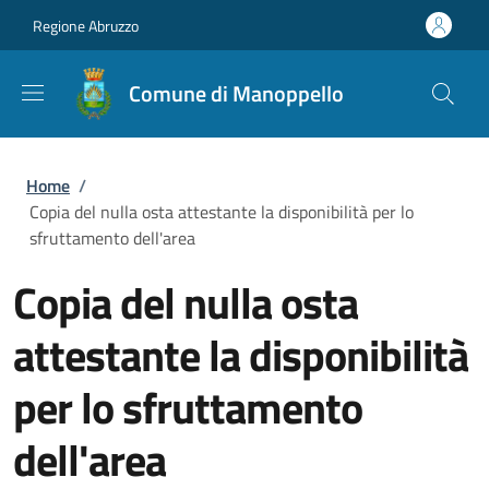
Salta al contenuto principale
Skip to footer content
Regione Abruzzo
Comune di Manoppello
Briciole di pane
Home
/
Copia del nulla osta attestante la disponibilità per lo
sfruttamento dell'area
Copia del nulla osta
attestante la disponibilità
per lo sfruttamento
dell'area