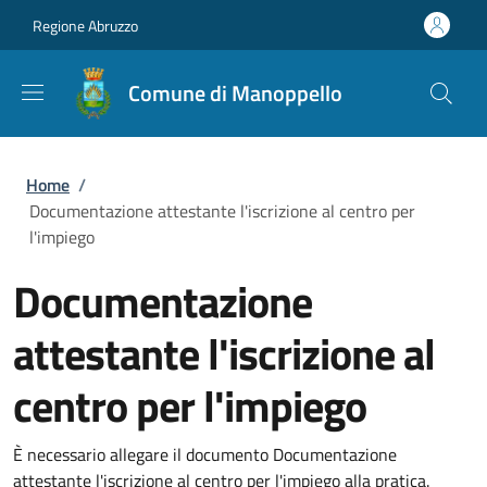
Salta al contenuto principale
Skip to footer content
Regione Abruzzo
Comune di Manoppello
Briciole di pane
Home
/
Documentazione attestante l'iscrizione al centro per
l'impiego
Documentazione
attestante l'iscrizione al
centro per l'impiego
È necessario allegare il documento Documentazione
attestante l'iscrizione al centro per l'impiego alla pratica.