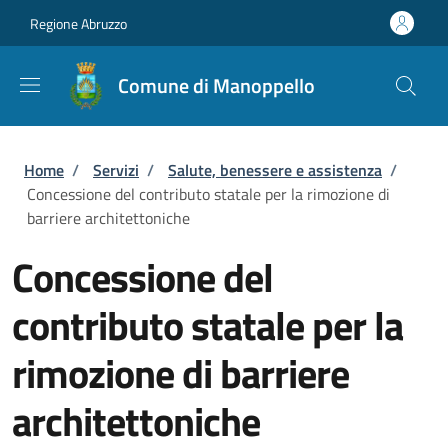
Salta al contenuto principale
Skip to footer content
Regione Abruzzo
Comune di Manoppello
Briciole di pane
Home
/
Servizi
/
Salute, benessere e assistenza
/
Concessione del contributo statale per la rimozione di
barriere architettoniche
Concessione del
contributo statale per la
rimozione di barriere
architettoniche