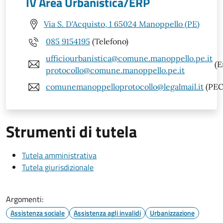
IV Area Urbanistica/ERP
Via S. D'Acquisto, 1 65024 Manoppello (PE)
085 9154195
(Telefono)
ufficiourbanistica@comune.manoppello.pe.it
(E
protocollo@comune.manoppello.pe.it
comunemanoppelloprotocollo@legalmail.it
(PEC
Strumenti di tutela
Tutela amministrativa
Tutela giurisdizionale
Argomenti:
Assistenza sociale
Assistenza agli invalidi
Urbanizzazione