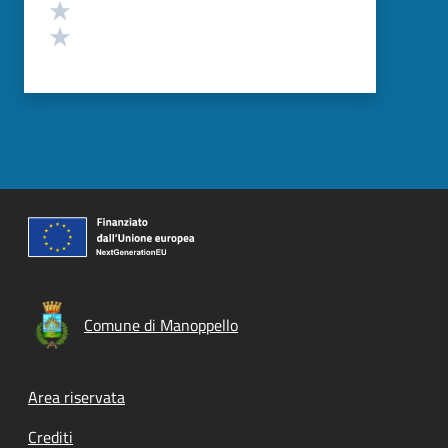
Valuta 2 stelle su 5
Valuta 1 stelle su 5
Comune di Manoppello
Footer menu
Area riservata
Crediti