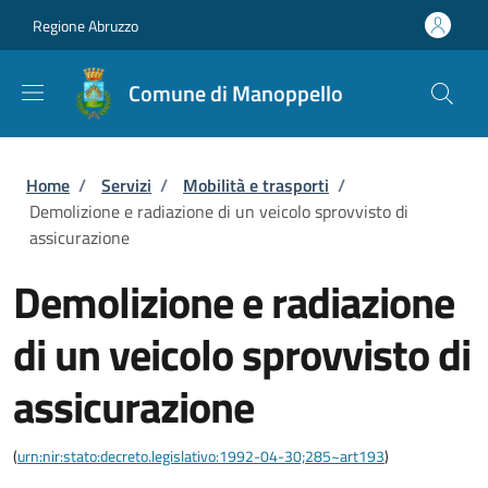
Salta al contenuto principale
Skip to footer content
Regione Abruzzo
Comune di Manoppello
Briciole di pane
Home
/
Servizi
/
Mobilità e trasporti
/
Demolizione e radiazione di un veicolo sprovvisto di
assicurazione
Demolizione e radiazione
di un veicolo sprovvisto di
assicurazione
(
urn:nir:stato:decreto.legislativo:1992-04-30;285~art193
)