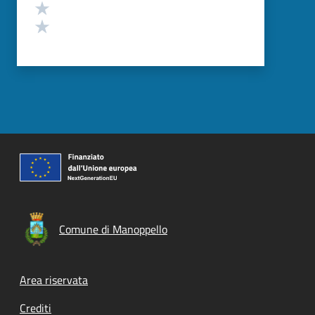
Valuta 2 stelle su 5
Valuta 1 stelle su 5
Comune di Manoppello
Footer menu
Area riservata
Crediti