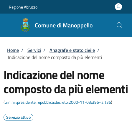
Salta al contenuto principale
Skip to footer content
Regione Abruzzo
Comune di Manoppello
Briciole di pane
Home
/
Servizi
/
Anagrafe e stato civile
/
Indicazione del nome composto da più elementi
Indicazione del nome
composto da più elementi
(
urn:nir:presidente.repubblica:decreto:2000-11-03;396~art36
)
Servizio attivo