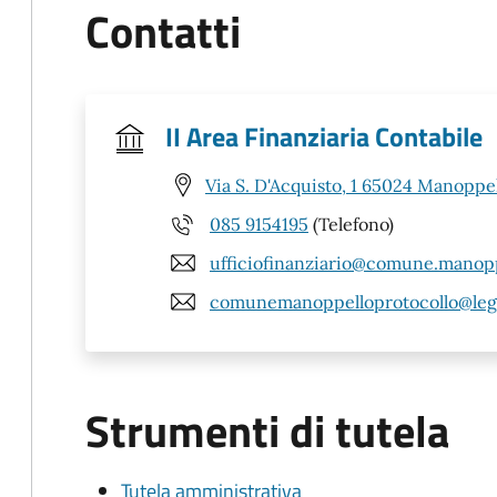
Contatti
II Area Finanziaria Contabile
Via S. D'Acquisto, 1 65024 Manoppel
085 9154195
(Telefono)
ufficiofinanziario@comune.manopp
comunemanoppelloprotocollo@lega
Strumenti di tutela
Tutela amministrativa