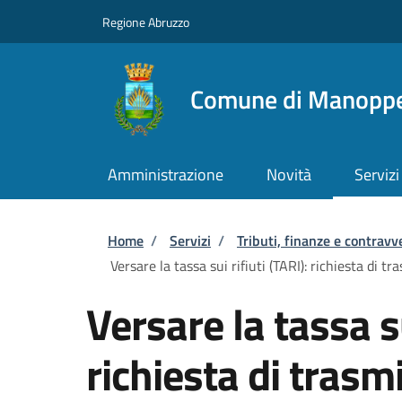
Salta al contenuto principale
Skip to footer content
Regione Abruzzo
Comune di Manoppe
Amministrazione
Novità
Servizi
Briciole di pane
Home
/
Servizi
/
Tributi, finanze e contravv
Versare la tassa sui rifiuti (TARI): richiesta di 
Versare la tassa su
richiesta di trasmi