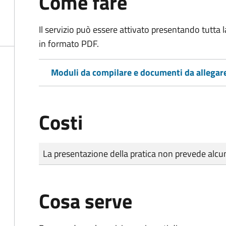
Come fare
Il servizio può essere attivato presentando tutta
in formato PDF.
Moduli da compilare e documenti da allegar
Costi
Tipo di pagamento
Importo
La presentazione della pratica non prevede al
Cosa serve