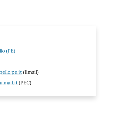
lo (PE)
ello.pe.it
(Email)
lmail.it
(PEC)