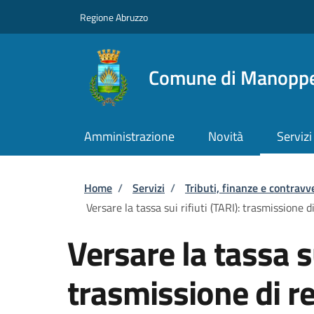
Salta al contenuto principale
Skip to footer content
Regione Abruzzo
Comune di Manoppe
Amministrazione
Novità
Servizi
Briciole di pane
Home
/
Servizi
/
Tributi, finanze e contravv
Versare la tassa sui rifiuti (TARI): trasmissione d
Versare la tassa su
trasmissione di re