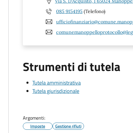
Via S. D'Acquisto, 1 65024 Manoppel
085 9154195
(Telefono)
ufficiofinanziario@comune.manopp
comunemanoppelloprotocollo@lega
Strumenti di tutela
Tutela amministrativa
Tutela giurisdizionale
Argomenti:
Imposte
Gestione rifiuti