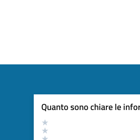
Quanto sono chiare le info
Valutazione
Valuta 5 stelle su 5
Valuta 4 stelle su 5
Valuta 3 stelle su 5