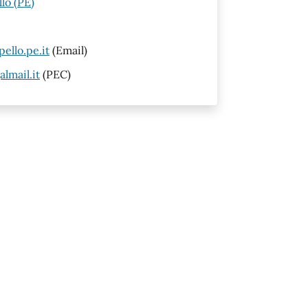
lo (PE)
ello.pe.it
(Email)
lmail.it
(PEC)