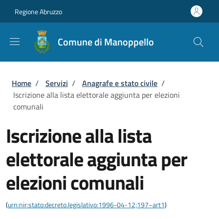
Salta al contenuto principale
Skip to footer content
Regione Abruzzo
Comune di Manoppello
Briciole di pane
Home
/
Servizi
/
Anagrafe e stato civile
/
Iscrizione alla lista elettorale aggiunta per elezioni
comunali
Iscrizione alla lista
elettorale aggiunta per
elezioni comunali
(
urn:nir:stato:decreto.legislativo:1996-04-12;197~art1
)