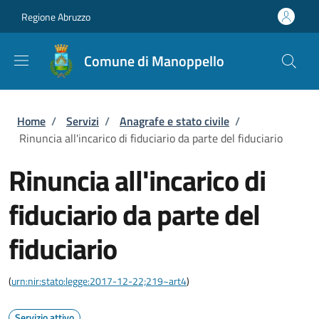
Salta al contenuto principale
Skip to footer content
Regione Abruzzo
Comune di Manoppello
Briciole di pane
Home
/
Servizi
/
Anagrafe e stato civile
/
Rinuncia all'incarico di fiduciario da parte del fiduciario
Rinuncia all'incarico di
fiduciario da parte del
fiduciario
(
urn:nir:stato:legge:2017-12-22;219~art4
)
Servizio attivo