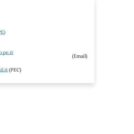
PE)
.pe.it
(Email)
l.it
(PEC)