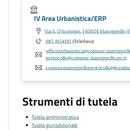
IV Area Urbanistica/ERP
Via S. D'Acquisto, 1 65024 Manoppello (
085 9154195
(Telefono)
ufficiourbanistica@comune.manoppello
protocollo@comune.manoppello.pe.it
comunemanoppelloprotocollo@legalmai
Strumenti di tutela
Tutela amministrativa
Tutela giurisdizionale