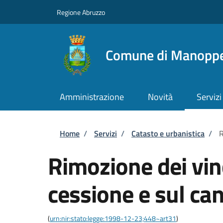
Salta al contenuto principale
Skip to footer content
Regione Abruzzo
Comune di Manoppe
Amministrazione
Novità
Servizi
Briciole di pane
Home
/
Servizi
/
Catasto e urbanistica
/
R
Rimozione dei vinc
cessione e sul ca
(
urn:nir:stato:legge:1998-12-23;448~art31
)