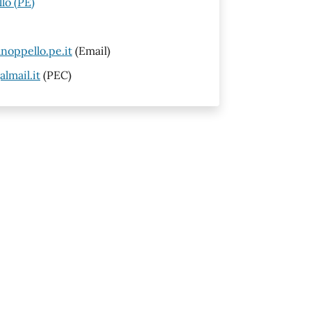
lo (PE)
oppello.pe.it
(Email)
lmail.it
(PEC)