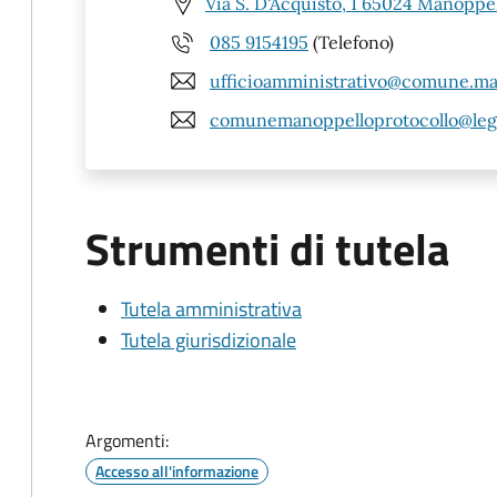
Via S. D'Acquisto, 1 65024 Manoppel
085 9154195
(Telefono)
ufficioamministrativo@comune.man
comunemanoppelloprotocollo@lega
Strumenti di tutela
Tutela amministrativa
Tutela giurisdizionale
Argomenti:
Accesso all'informazione