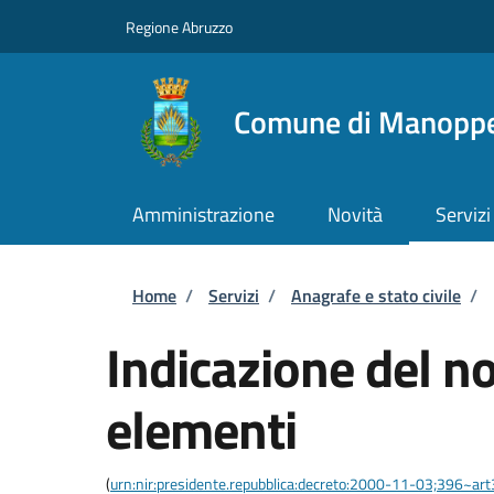
Salta al contenuto principale
Skip to footer content
Regione Abruzzo
Comune di Manoppe
Amministrazione
Novità
Servizi
Briciole di pane
Home
/
Servizi
/
Anagrafe e stato civile
/
Indicazione del 
elementi
(
urn:nir:presidente.repubblica:decreto:2000-11-03;396~ar