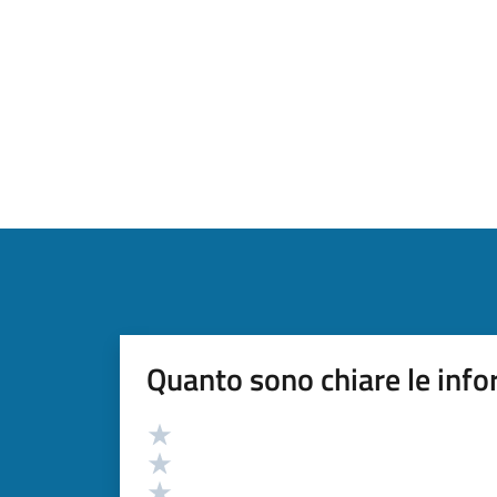
Quanto sono chiare le info
Valutazione
Valuta 5 stelle su 5
Valuta 4 stelle su 5
Valuta 3 stelle su 5