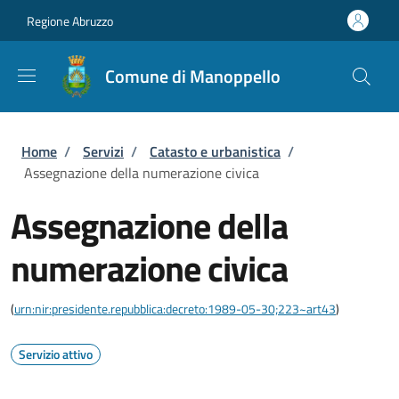
Salta al contenuto principale
Skip to footer content
Regione Abruzzo
Comune di Manoppello
Briciole di pane
Home
/
Servizi
/
Catasto e urbanistica
/
Assegnazione della numerazione civica
Assegnazione della
numerazione civica
(
urn:nir:presidente.repubblica:decreto:1989-05-30;223~art43
)
Servizio attivo