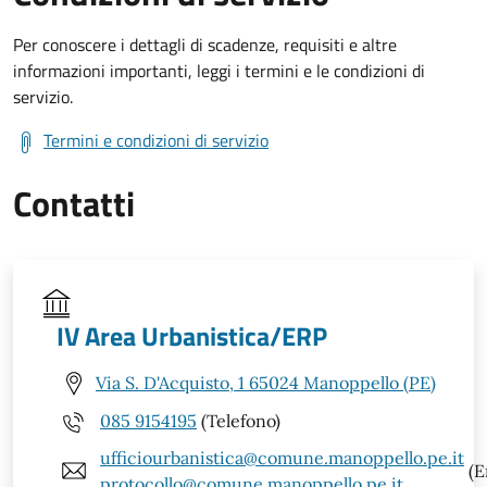
Per conoscere i dettagli di scadenze, requisiti e altre
informazioni importanti, leggi i termini e le condizioni di
servizio.
Termini e condizioni di servizio
Contatti
IV Area Urbanistica/ERP
Via S. D'Acquisto, 1 65024 Manoppello (PE)
085 9154195
(Telefono)
ufficiourbanistica@comune.manoppello.pe.it
(E
protocollo@comune.manoppello.pe.it