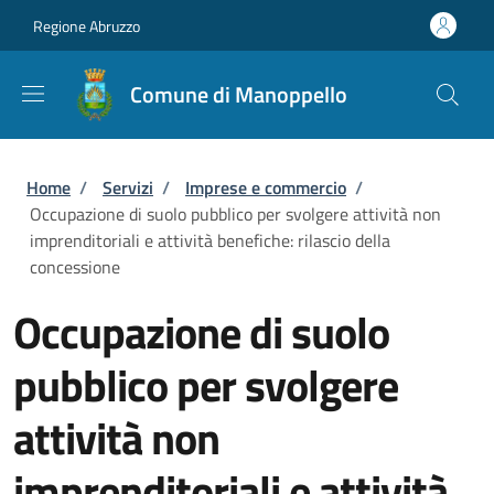
Salta al contenuto principale
Skip to footer content
Regione Abruzzo
Comune di Manoppello
Briciole di pane
Home
/
Servizi
/
Imprese e commercio
/
Occupazione di suolo pubblico per svolgere attività non
imprenditoriali e attività benefiche: rilascio della
concessione
Occupazione di suolo
pubblico per svolgere
attività non
imprenditoriali e attività