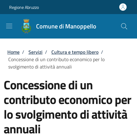
Salta al contenuto principale
Skip to footer content
Regione Abruzzo
Comune di Manoppello
Briciole di pane
Home
/
Servizi
/
Cultura e tempo libero
/
Concessione di un contributo economico per lo
svolgimento di attività annuali
Concessione di un
contributo economico per
lo svolgimento di attività
annuali