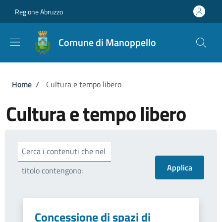
Salta al contenuto principale
Skip to footer content
Regione Abruzzo
Comune di Manoppello
Briciole di pane
Home
/
Cultura e tempo libero
Cultura e tempo libero
Cerca i contenuti che nel
titolo contengono:
Concessione di spazi di