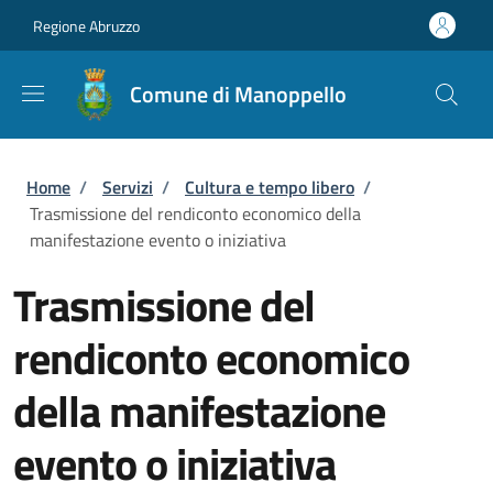
Salta al contenuto principale
Skip to footer content
Regione Abruzzo
Comune di Manoppello
Briciole di pane
Home
/
Servizi
/
Cultura e tempo libero
/
Trasmissione del rendiconto economico della
manifestazione evento o iniziativa
Trasmissione del
rendiconto economico
della manifestazione
evento o iniziativa